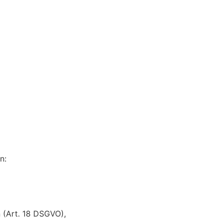
n:
n (Art. 18 DSGVO),